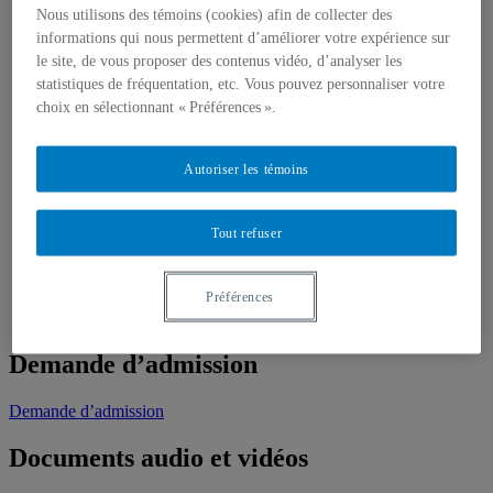
Chaires, centres et groupes de recherche
Nous utilisons des témoins (cookies) afin de collecter des
Nous joindre
informations qui nous permettent d’améliorer votre expérience sur
Futurs étudiants
le site, de vous proposer des contenus vidéo, d’analyser les
Étudier en sémiotique
statistiques de fréquentation, etc. Vous pouvez personnaliser votre
Vie étudiante
choix en sélectionnant « Préférences ».
Perspectives professionnelles
Étudiants
Horaire des cours
Autoriser les témoins
Soutien financier
Ressources et formulaires
Association étudiante
Tout refuser
Le Laboratoire de résistance sémiotique
Étudiants inscrits
Examen doctoral
Expériences professionnelles et emplois
Préférences
Diplômés
Demande d’admission
Demande d’admission
Documents audio et vidéos