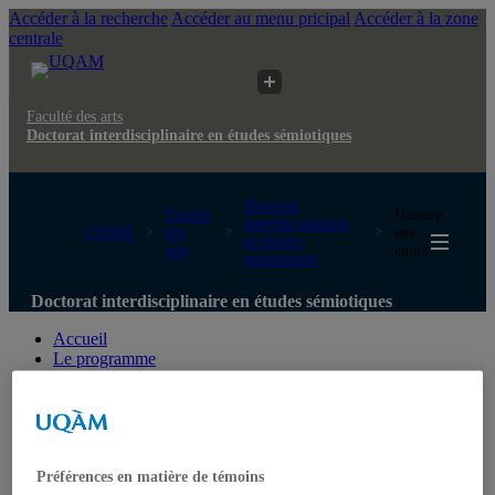
Accéder à la recherche
Accéder au menu pricipal
Accéder à la zone
centrale
Faculté des arts
Doctorat interdisciplinaire en études sémiotiques
Doctorat
Faculté
Horaire
interdisciplinaire
UQAM
des
des
en études
arts
cours
sémiotiques
Doctorat interdisciplinaire en études sémiotiques
Accueil
Le programme
Historique
Présentation
Cours à suivre
Corps professoral
Recherche
Préférences en matière de témoins
Champs de recherche