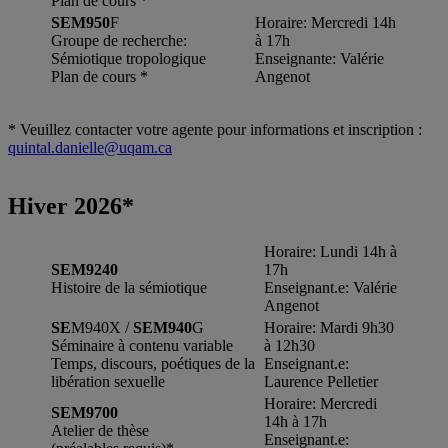
Plan de cours *
SEM950
F
Horaire: Mercredi 14h
Groupe de recherche:
à 17h
Sémiotique tropologique
Enseignante: Valérie
Plan de cours *
Angenot
* Veuillez contacter votre agente pour informations et inscription :
quintal.danielle@uqam.ca
Hiver 2026*
Horaire: Lundi 14h à
SEM9240
17h
Histoire de la sémiotique
Enseignant.e: Valérie
Angenot
SE
M940X /
SEM940
G
Horaire: Mardi 9h30
Séminaire à contenu variable
à 12h30
Temps, discours, poétiques de la
Enseignant.e:
libération sexuelle
Laurence Pelletier
Horaire: Mercredi
SEM9700
14h à 17h
Atelier de thèse
Enseignant.e: