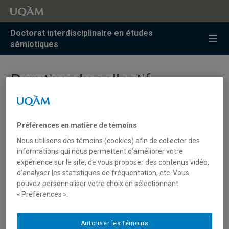
Accéder
Accéder
Accéder
à
au
à
la
menu
la
Doctorat interdisciplinaire en études
recherche
pricipal
zone
sémiotiques
centrale
Parution du collectif
Technomémoires
Préférences en matière de témoins
La professeure
Katharina Niemeyer
fait paraître un
Nous utilisons des témoins (cookies) afin de collecter des
collectif coédité avec une collègue de l'UQTR,
informations qui nous permettent d’améliorer votre
Emmanuelle Caccamo
(PhD sémiologie 2017).
expérience sur le site, de vous proposer des contenus vidéo,
Technomémoires. Mémoire, souvenirs, et technologies
d’analyser les statistiques de fréquentation, etc. Vous
émergentes
(2026), examine l'émergence de nouvelles
pouvez personnaliser votre choix en sélectionnant
formes de la mémoire, hybrides, que nous construisons à
« Préférences ».
travers les plateformes numériques et les objets
connectés. Paru aux Presses de l'Université de Québec,
le livre s’adresse aux spécialistes de la mémoire et des
Autoriser les témoins