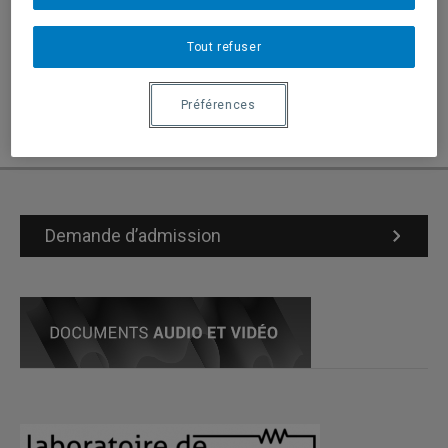
médias, aux personnes étudiantes en sciences humaines
et sociales, ainsi qu’au grand public curieux de
Tout refuser
e
comprendre ce que signifie
se souvenir
au XXI
siècle, à
l’ère des machines qui « se remémorent »… supposément
mieux que nous.
Préférences
Demande d’admission